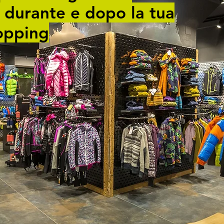
i durante e dopo la tua
opping