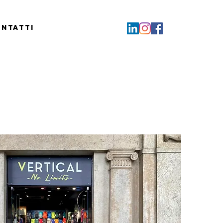
ntatti
cuneo
ertical store
via principale di Cuneo, di fronte al Duomo, il nostro
 vendita è rivenditore specializzato di brand