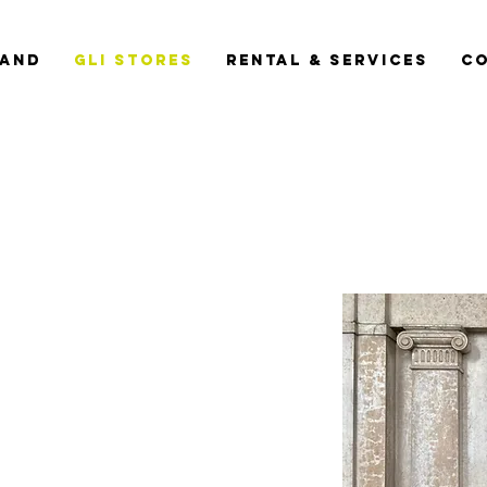
rand
Gli Stores
Rental & Services
Co
V
Nella 
punto